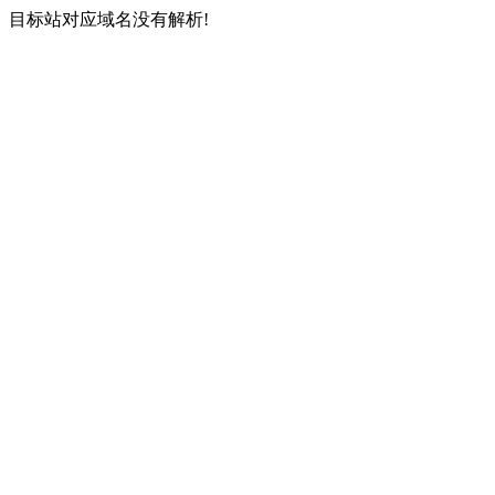
目标站对应域名没有解析!