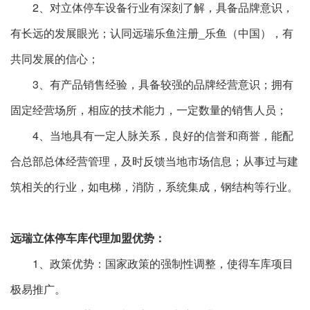
2、对立体停车设备行业有深刻了解，具备品牌意识，
有长远的发展眼光；认同远瑞乐鱼注册_乐鱼（中国），有
共同发展的信心；
3、有产品销售经验，具备较强的品牌经营意识；拥有
固定经营场所，相应的技术能力，一定数量的销售人员；
4、当地具有一定人脉关系，良好的信誉和商誉，能配
合总部总体经营管理，及时反馈当地市场信息；从事过与建
筑相关的行业，如电梯，消防，系统集成，钢结构等行业。
远瑞立体停车库代理加盟优势：
1、政策优势：国家政策的强制性调整，使得车库项目
极易推广。