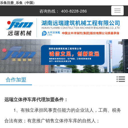
乐鱼注册_乐鱼（中国）
咨询热线：
400-8228-286
Toggle
navigati
合作加盟
远瑞立体停车库代理加盟条件：
1、有独立承担民事责任能力的企业法人，工商、税务
合法有效；有意推广销售立体停车库的自然人；