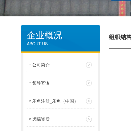
企业概况
组织结
ABOUT US
公司简介
领导寄语
乐鱼注册_乐鱼（中国）
远瑞资质