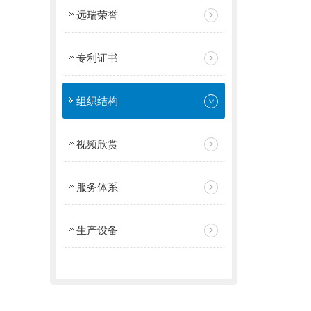
远瑞荣誉
专利证书
组织结构
视频欣赏
服务体系
生产设备