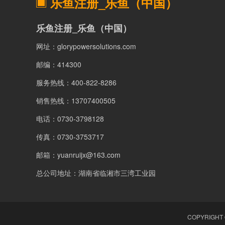
乐鱼注册_乐鱼（中国）
乐鱼注册_乐鱼（中国）
网址：glorypowersolutions.com
邮编：414300
服务热线：400-822-8286
销售热线：13707400505
电话：0730-3798128
传真：0730-3753717
邮箱：yuanruijx@163.com
总公司地址：湖南省临湘市三湾工业园
COPYRIGHT 