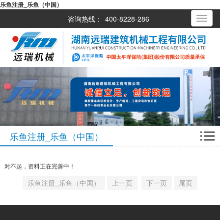
乐鱼注册_乐鱼（中国）
咨询热线：
400-8228-286
Toggle
navigati
乐鱼注册_乐鱼（中国）
对不起，资料正在完善中！
乐鱼注册_乐鱼（中国）
上一页
下一页
尾页