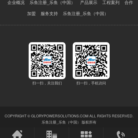
企业概况
乐鱼注册_乐鱼（中国）
产品展示
工程案列
合作
加盟
服务支持
乐鱼注册_乐鱼（中国）
扫一扫，关注我们
扫一扫，手机访问
COPYRIGHT © GLORYPOWERSOLUTIONS.COM ALL RIGHTS RESERVED.
乐鱼注册_乐鱼（中国）
版权所有