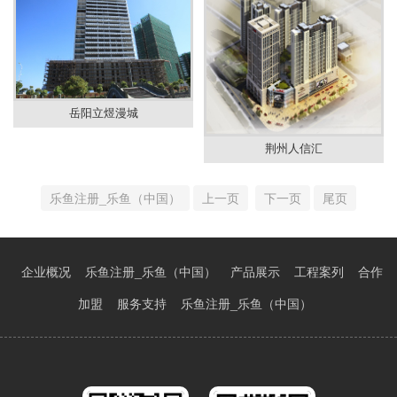
岳阳立煜漫城
荆州人信汇
乐鱼注册_乐鱼（中国）
上一页
下一页
尾页
企业概况
乐鱼注册_乐鱼（中国）
产品展示
工程案列
合作
加盟
服务支持
乐鱼注册_乐鱼（中国）