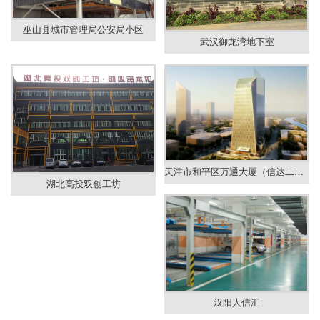
巫山县城市管理局公安局小区
武汉御龙湾地下室
天津市和平区万通大厦（信达二期）
湖北高投双创工坊
汉阳人信汇